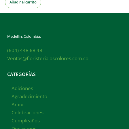
Añadir al carrito
Medellín, Colombia.
(604) 448 68 48
Ventas@floristerialoscolores.com.co
CATEGORÍAS
Adiciones
Agradecimiento
Amor
Celebraciones
Cumpleaños
Desayunos