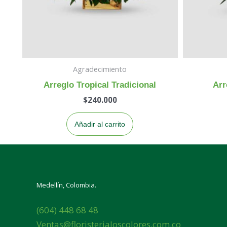
Agradecimiento
Arreglo Tropical Tradicional
Arr
$
240.000
Añadir al carrito
Medellín, Colombia.
(604) 448 68 48
Ventas@floristerialoscolores.com.co