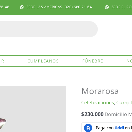
68 48
SEDE LAS AMÉRICAS (320) 680 71 64
SEDE EL RO
OR
CUMPLEAÑOS
FÚNEBRE
N
Morarosa
Morarosa
cantidad
Celebraciones
,
Cumpl
$
230.000
Domicilio M